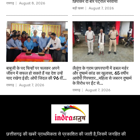
छिपाकर दो बार पेट्रोल भरवाया
रायगढ़
August 8, 2026
बड़ी खबर
August 7, 2026
बाबूजी के पद चिन्हों पर चलकर अपने
लैलूंगा के ग्राम छापरपानी में डबल मर्डर
जीवन में सफल हो सकते हैं यह देश उन्हें
और दुष्कर्म कांड का खुलासा, 65 वर्षीय
याद रखेगा ईडी: ओपी जिंदल की 96 वीं...
आरोपी गिरफ्तार…महिला से जबरन दुष्कर्म
के विरोध पर ईंट से...
रायगढ़
August 7, 2026
रायगढ़
August 7, 2026
छत्तीसगढ़ की खबरें प्राथमिकता से प्रकाशित की जाती है,जिसमें जनहित की