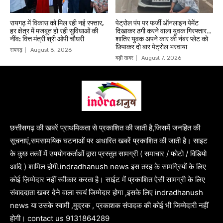
रायगढ़ में विकास को मिल रही नई रफ्तार,
पेट्रोल पंप पर फर्जी ऑनलाइन पेमेंट
हर क्षेत्र में मजबूत हो रही सुविधाओं की
दिखाकर ठगी करने वाला युवक गिरफ्तार…
नींव: वित्त मंत्री श्री ओपी चौधरी
शातिर युवक अपने कार की नंबर प्लेट को
छिपाकर दो बार पेट्रोल भरवाया
रायगढ़
August 8, 2026
बड़ी खबर
August 7, 2026
छत्तीसगढ़ की खबरें प्राथमिकता से प्रकाशित की जाती है,जिसमें जनहित की
सूचनाएं,समसामयिक घटनाओं पर अधारित खबरें प्रकाशित की जाती है। साइट
के कुछ तत्वों में उपयोगकर्ताओं द्वारा प्रस्तुत सामग्री ( समाचार / फोटो / विडियो
आदि ) शामिल होगी.indradhanush news इस तरह के सामग्रियों के लिए
कोई ज़िम्मेदार नहीं स्वीकार करता है। साईट में प्रकाशित ऐसी सामग्री के लिए
संवाददाता खबर देने वाला स्वयं जिम्मेदार होगा ,इसके लिए indradhanush
news या उसके स्वामी ,मुद्रक , प्रकाशक संपादक की कोई भी जिम्मेदारी नहीं
होगी। contact us 9131864289