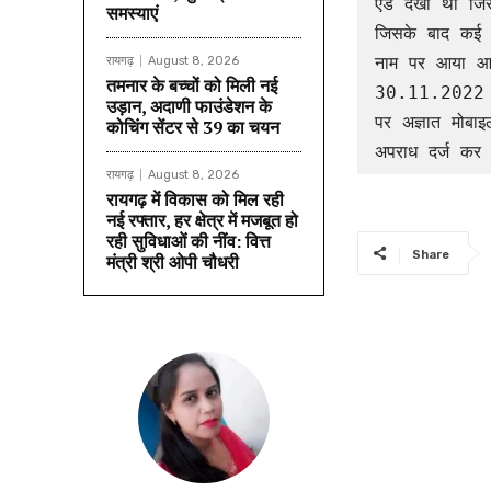
ऐड देखी थी जिस
समस्याएं
जिसके बाद कई अ
नाम पर आया आये
रायगढ़
August 8, 2026
तमनार के बच्चों को मिली नई
30.11.2022 को 
उड़ान, अदाणी फाउंडेशन के
पर अज्ञात मोबाइ
कोचिंग सेंटर से 39 का चयन
अपराध दर्ज कर 
रायगढ़
August 8, 2026
रायगढ़ में विकास को मिल रही
नई रफ्तार, हर क्षेत्र में मजबूत हो
रही सुविधाओं की नींव: वित्त
Share
मंत्री श्री ओपी चौधरी