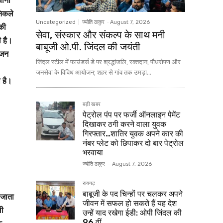
निकले
Uncategorized
ज्योति ठाकुर
-
August 7, 2026
की
सेवा, संस्कार और संकल्प के साथ मनी
ी है।
बाबूजी ओ.पी. जिंदल की जयंती
भजन
जिंदल स्टील में फाउंडर्स डे पर श्रद्धांजलि, रक्तदान, पौधरोपण और
जनसेवा के विविध आयोजन; शहर से गांव तक उमड़ा...
 है।
बड़ी खबर
पेट्रोल पंप पर फर्जी ऑनलाइन पेमेंट
दिखाकर ठगी करने वाला युवक
गिरफ्तार…शातिर युवक अपने कार की
नंबर प्लेट को छिपाकर दो बार पेट्रोल
भरवाया
ज्योति ठाकुर
-
August 7, 2026
रायगढ़
बाबूजी के पद चिन्हों पर चलकर अपने
 जाता
जीवन में सफल हो सकते हैं यह देश
ली
उन्हें याद रखेगा ईडी: ओपी जिंदल की
96 वीं...