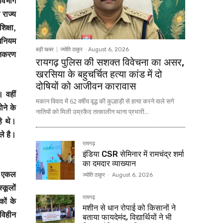
 विभाग
 राज्य
िक्षा,
धिनियम
बड़ी खबर
ज्योति ठाकुर
-
August 6, 2026
क्तकरण
रायगढ़ पुलिस की सशक्त विवेचना का असर,
खरसिया के बहुचर्चित हत्या कांड में दो
दोषियों को आजीवन कारावास
। वहीं
मकान विवाद में 62 वर्षीय वृद्ध की कुल्हाड़ी से हत्या करने वाले सगे
ोने के
नातियों को मिली उम्रकैद तत्कालीन थाना प्रभारी...
हे थे।
ले है।
रायगढ़
इंडिया CSR सेमिनार में रामचंद्र शर्मा
का दमदार व्याख्यान
एं एकल
ज्योति ठाकुर
-
August 6, 2026
्कूलों
रायगढ़
कों के
मशीन से धान रोपाई को किसानों ने
 विहीन
बताया फायदेमंद, विद्यार्थियों ने भी