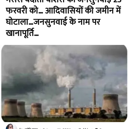
फरवरी को… आदिवासियों की जमीन में
घोटाला…जनसुनवाई के नाम पर
खानापूर्ति…