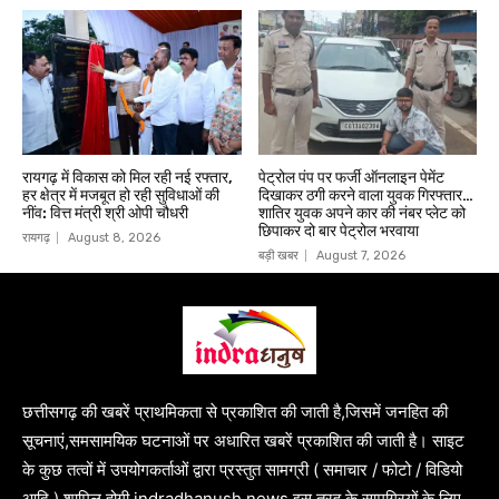
रायगढ़ में विकास को मिल रही नई रफ्तार,
पेट्रोल पंप पर फर्जी ऑनलाइन पेमेंट
हर क्षेत्र में मजबूत हो रही सुविधाओं की
दिखाकर ठगी करने वाला युवक गिरफ्तार…
नींव: वित्त मंत्री श्री ओपी चौधरी
शातिर युवक अपने कार की नंबर प्लेट को
छिपाकर दो बार पेट्रोल भरवाया
रायगढ़
August 8, 2026
बड़ी खबर
August 7, 2026
छत्तीसगढ़ की खबरें प्राथमिकता से प्रकाशित की जाती है,जिसमें जनहित की
सूचनाएं,समसामयिक घटनाओं पर अधारित खबरें प्रकाशित की जाती है। साइट
के कुछ तत्वों में उपयोगकर्ताओं द्वारा प्रस्तुत सामग्री ( समाचार / फोटो / विडियो
आदि ) शामिल होगी.indradhanush news इस तरह के सामग्रियों के लिए