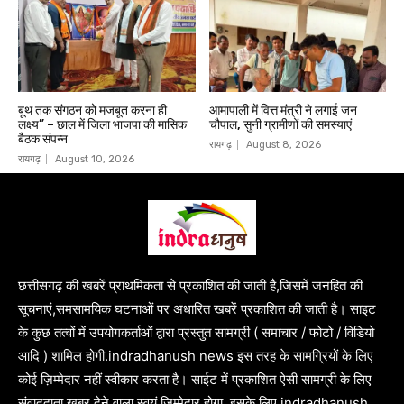
बूथ तक संगठन को मजबूत करना ही
आमापाली में वित्त मंत्री ने लगाई जन
लक्ष्य” – छाल में जिला भाजपा की मासिक
चौपाल, सुनी ग्रामीणों की समस्याएं
बैठक संपन्न
रायगढ़
August 8, 2026
रायगढ़
August 10, 2026
छत्तीसगढ़ की खबरें प्राथमिकता से प्रकाशित की जाती है,जिसमें जनहित की
सूचनाएं,समसामयिक घटनाओं पर अधारित खबरें प्रकाशित की जाती है। साइट
के कुछ तत्वों में उपयोगकर्ताओं द्वारा प्रस्तुत सामग्री ( समाचार / फोटो / विडियो
आदि ) शामिल होगी.indradhanush news इस तरह के सामग्रियों के लिए
कोई ज़िम्मेदार नहीं स्वीकार करता है। साईट में प्रकाशित ऐसी सामग्री के लिए
संवाददाता खबर देने वाला स्वयं जिम्मेदार होगा ,इसके लिए indradhanush